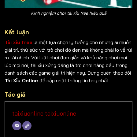
Kinh nghiệm chơi tài xỉu free hiệu quả
Kết luận
Tài xỉu free
là một lựa chọn lý tưởng cho những ai muốn
giải trí, thử sức với trò chơi đỏ đen mà không phải lo về rủi
ro tài chính. Với luật chơi đơn giản và khả năng chơi mọi
lúc mọi nơi, tài xỉu xứng đáng là trò chơi hàng đầu trong
danh sách các game giải trí hiện nay. Đừng quên theo dõi
Tài Xỉu Online
để cập nhật thông tin hay nhất.
Tác giả
taixiuonline taixiuonline