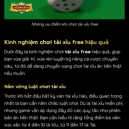
Những ưu điểm khi chơi tài xỉu free
Kinh nghiệm chơi tài xỉu free hiệu quả
Dưới đây là kinh nghiệm chơi
tài xỉu free
hiệu quả, giúp
bạn vừa giải trí, vừa rèn luyện kỹ năng cá cược chuyên
sâu, từ đó dễ dàng chuyển sang chơi tài xỉu ăn tiền thật
nếu muốn:
Nắm vững luật chơi tài xỉu
Trước khi bắt đầu bất kỳ ván tài xỉu nào, điều quan trọng
nhất là bạn cần nắm chắc luật chơi. Dù là tài xỉu miễn phí,
nhưng game vẫn áp dụng đầy đủ các quy tắc như phiên
bản ăn tiền thật. Bạn cần hiểu rõ rằng tổng điểm ba viên
xúc xắc từ 4 đến 10 là Xỉu, từ 11 đến 17 là Tài.