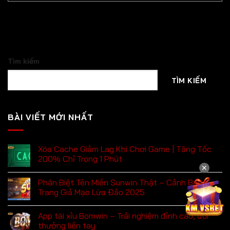
Tìm kiếm
TÌM KIẾM
BÀI VIẾT MỚI NHẤT
Xóa Cache Giảm Lag Khi Chơi Game | Tăng Tốc
200% Chỉ Trong 1 Phút
✕
Phân Biệt Tên Miền Sunwin Thật – Cảnh Báo
Trang Giả Mạo Lừa Đảo 2025
App tài xỉu Bomwin – Trải nghiệm đỉnh cao, đổi
thưởng liền tay