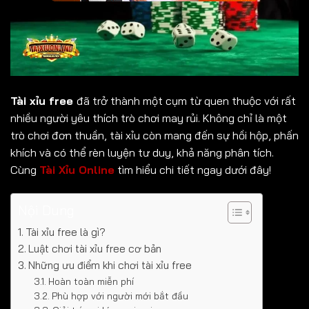
Tài xỉu free
đã
trở thành một cụm từ quen thuộc với rất
nhiều người yêu thích trò chơi may rủi. Không chỉ là một
trò chơi đơn thuần, tài xỉu còn mang đến sự hồi hộp, phấn
khích và có thể rèn luyện tư duy, khả năng phân tích.
Cùng
Tài Xỉu Online
tìm hiểu chi tiết ngay dưới đây!
Nội Dung
Tài xỉu free là gì?
Luật chơi tài xỉu free cơ bản
Những ưu điểm khi chơi tài xỉu free
Hoàn toàn miễn phí
Phù hợp với người mới bắt đầu