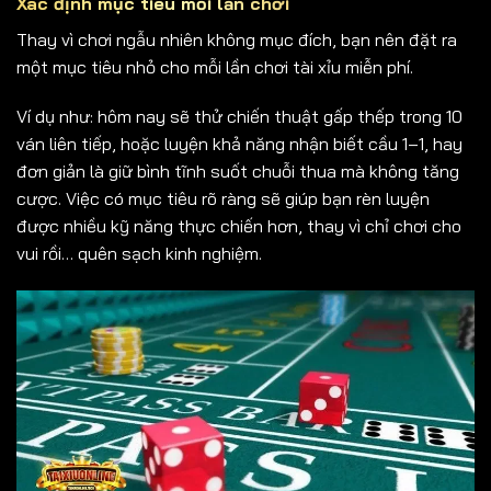
Xác định mục tiêu mỗi lần chơi
Thay vì chơi ngẫu nhiên không mục đích, bạn nên đặt ra
một mục tiêu nhỏ cho mỗi lần chơi tài xỉu miễn phí.
Ví dụ như: hôm nay sẽ thử chiến thuật gấp thếp trong 10
ván liên tiếp, hoặc luyện khả năng nhận biết cầu 1–1, hay
đơn giản là giữ bình tĩnh suốt chuỗi thua mà không tăng
cược. Việc có mục tiêu rõ ràng sẽ giúp bạn rèn luyện
được nhiều kỹ năng thực chiến hơn, thay vì chỉ chơi cho
vui rồi… quên sạch kinh nghiệm.