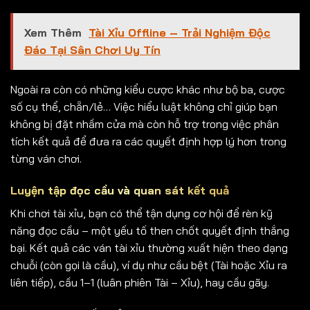
Xem Thêm
Tài Xỉu Offline – Trải Nghiệm Độc
Đáo Tại Sân Chơi Uy Tín
Ngoài ra còn có những kiểu cược khác như bộ ba, cược
số cụ thể, chẵn/lẻ… Việc hiểu luật không chỉ giúp bạn
không bị đặt nhầm cửa mà còn hỗ trợ trong việc phân
tích kết quả để đưa ra các quyết định hợp lý hơn trong
từng ván chơi.
Luyện tập đọc cầu và quan sát kết quả
Khi chơi tài xỉu, bạn có thể tận dụng cơ hội để rèn kỹ
năng đọc cầu – một yếu tố then chốt quyết định thắng
bại. Kết quả các ván tài xỉu thường xuất hiện theo dạng
chuỗi (còn gọi là cầu), ví dụ như cầu bệt (Tài hoặc Xỉu ra
liên tiếp), cầu 1–1 (luân phiên Tài – Xỉu), hay cầu gãy.