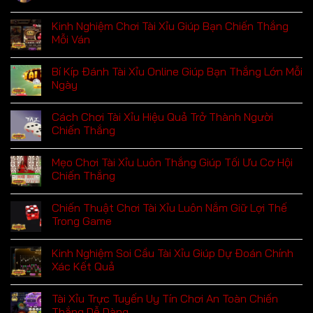
Kinh Nghiệm Chơi Tài Xỉu Giúp Bạn Chiến Thắng
Mỗi Ván
Bí Kíp Đánh Tài Xỉu Online Giúp Bạn Thắng Lớn Mỗi
Ngày
Cách Chơi Tài Xỉu Hiệu Quả Trở Thành Người
Chiến Thắng
Mẹo Chơi Tài Xỉu Luôn Thắng Giúp Tối Ưu Cơ Hội
Chiến Thắng
Chiến Thuật Chơi Tài Xỉu Luôn Nắm Giữ Lợi Thế
Trong Game
Kinh Nghiệm Soi Cầu Tài Xỉu Giúp Dự Đoán Chính
Xác Kết Quả
Tài Xỉu Trực Tuyến Uy Tín Chơi An Toàn Chiến
Thắng Dễ Dàng