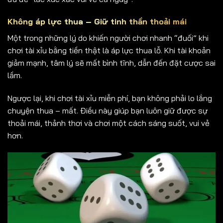
Không áp lực thua – Giữ tinh thần thoải mái
Một trong những lý do khiến người chơi nhanh “đuối” khi
chơi tài xỉu bằng tiền thật là áp lực thua lỗ. Khi tài khoản
giảm mạnh, tâm lý sẽ mất bình tĩnh, dẫn đến đặt cược sai
lầm.
Ngược lại, khi chơi tài xỉu miễn phí, bạn không phải lo lắng
chuyện thua – mất. Điều này giúp bạn luôn giữ được sự
thoải mái, thảnh thơi và chơi một cách sáng suốt, vui vẻ
hơn.