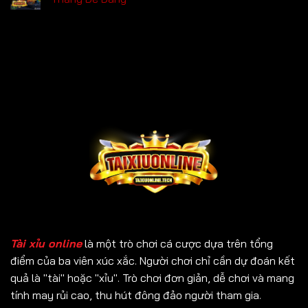
Tài xỉu online
là một trò chơi cá cược dựa trên tổng
điểm của ba viên xúc xắc. Người chơi chỉ cần dự đoán kết
quả là "tài" hoặc "xỉu". Trò chơi đơn giản, dễ chơi và mang
tính may rủi cao, thu hút đông đảo người tham gia.