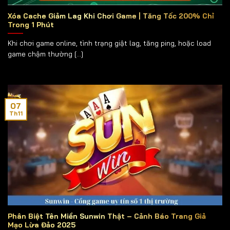
Xóa Cache Giảm Lag Khi Chơi Game | Tăng Tốc 200% Chỉ
Trong 1 Phút
Khi chơi game online, tình trạng giật lag, tăng ping, hoặc load
game chậm thường [...]
07
Th11
Phân Biệt Tên Miền Sunwin Thật – Cảnh Báo Trang Giả
Mạo Lừa Đảo 2025