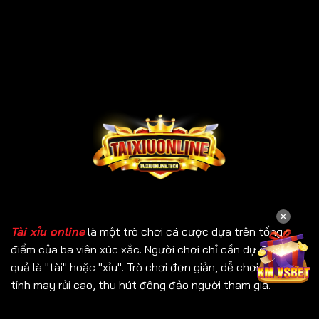
✕
Tài xỉu online
là một trò chơi cá cược dựa trên tổng
điểm của ba viên xúc xắc. Người chơi chỉ cần dự đoán kết
quả là "tài" hoặc "xỉu". Trò chơi đơn giản, dễ chơi và mang
tính may rủi cao, thu hút đông đảo người tham gia.