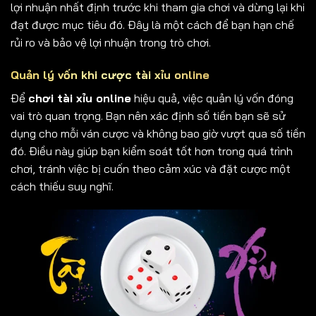
lợi nhuận nhất định trước khi tham gia chơi và dừng lại khi
đạt được mục tiêu đó. Đây là một cách để bạn hạn chế
rủi ro và bảo vệ lợi nhuận trong trò chơi.
Quản lý vốn khi cược tài xỉu online
Để
chơi tài xỉu online
hiệu quả, việc quản lý vốn đóng
vai trò quan trọng. Bạn nên xác định số tiền bạn sẽ sử
dụng cho mỗi ván cược và không bao giờ vượt qua số tiền
đó. Điều này giúp bạn kiểm soát tốt hơn trong quá trình
chơi, tránh việc bị cuốn theo cảm xúc và đặt cược một
cách thiếu suy nghĩ.