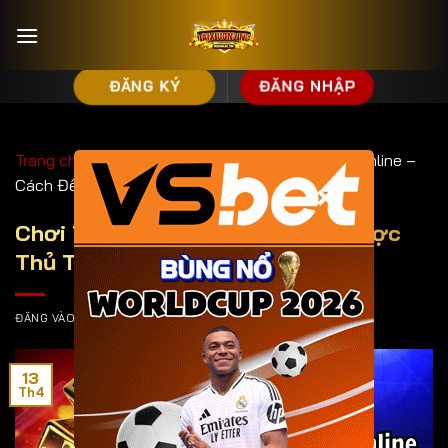
Bỏ
qua
nội
dung
ĐĂNG KÝ
ĐĂNG NHẬP
Trang chủ
-
Tin Tức Tài Xỉu Online
-
Chơi Tài Xỉu Online –
×
Cách Để Cược Thủ Tăng Tỉ Lệ Thắng
Chơi Tài Xỉu Online – Cách Để Cược
Thủ Tăng Tỉ Lệ Thắng
ĐĂNG VÀO
13/04/2025
BỞI
TAIXIUONLINE TAIXIUONLINE
13
Th4