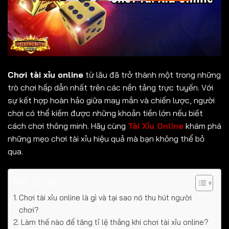
Chơi tài xỉu online
từ lâu đã trở thành một trong những
trò chơi hấp dẫn nhất trên các nền tảng trực tuyến. Với
sự kết hợp hoàn hảo giữa may mắn và chiến lược, người
chơi có thể kiếm được những khoản tiền lớn nếu biết
cách chơi thông minh. Hãy cùng
Tài Xỉu Online
khám phá
những mẹo chơi tài xỉu hiệu quả mà bạn không thể bỏ
qua.
Nội Dung
Chơi tài xỉu online là gì và tại sao nó thu hút người
chơi?
Làm thế nào để tăng tỉ lệ thắng khi chơi tài xỉu online?