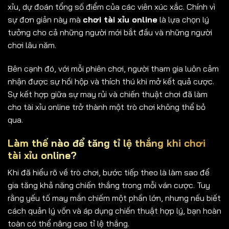
xỉu, dự đoán tổng số điểm của các viên xúc xắc. Chính vì
sự đơn giản này mà
chơi tài xỉu online
là lựa chọn lý
tưởng cho cả những người mới bắt đầu và những người
chơi lâu năm.
Bên cạnh đó, với mỗi phiên chơi, người tham gia luôn cảm
nhận được sự hồi hộp và thích thú khi mở kết quả cược.
Sự kết hợp giữa sự may rủi và chiến thuật chơi đã làm
cho tài xỉu online trở thành một trò chơi không thể bỏ
qua.
Làm thế nào để tăng tỉ lệ thắng khi chơi
tài xỉu online?
Khi đã hiểu rõ về trò chơi, bước tiếp theo là làm sao để
gia tăng khả năng chiến thắng trong mỗi ván cược. Tuy
rằng yếu tố may mắn chiếm một phần lớn, nhưng nếu biết
cách quản lý vốn và áp dụng chiến thuật hợp lý, bạn hoàn
toàn có thể nâng cao tỉ lệ thắng.