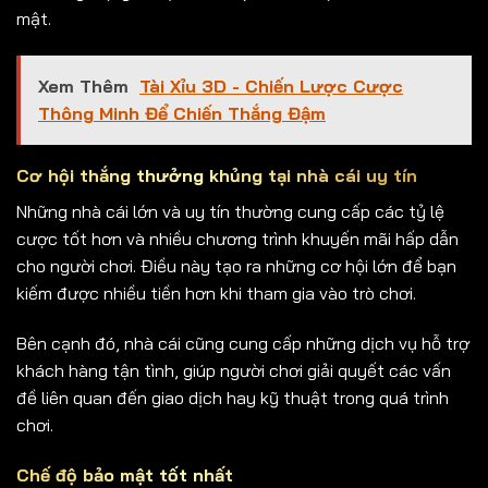
mật.
Xem Thêm
Tài Xỉu 3D - Chiến Lược Cược
Thông Minh Để Chiến Thắng Đậm
Cơ hội thắng thưởng khủng tại nhà cái uy tín
Những nhà cái lớn và uy tín thường cung cấp các tỷ lệ
cược tốt hơn và nhiều chương trình khuyến mãi hấp dẫn
cho người chơi. Điều này tạo ra những cơ hội lớn để bạn
kiếm được nhiều tiền hơn khi tham gia vào trò chơi.
Bên cạnh đó, nhà cái cũng cung cấp những dịch vụ hỗ trợ
khách hàng tận tình, giúp người chơi giải quyết các vấn
đề liên quan đến giao dịch hay kỹ thuật trong quá trình
chơi.
Chế độ bảo mật tốt nhất