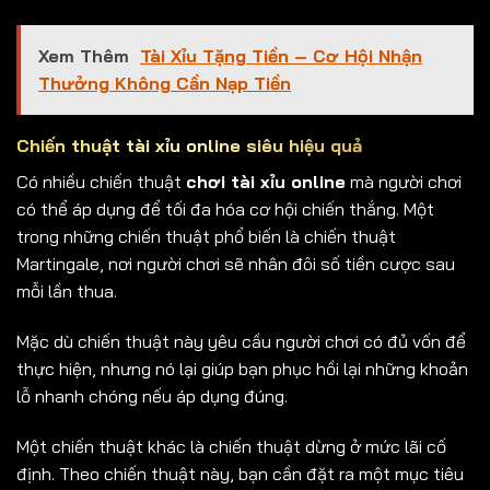
Xem Thêm
Tài Xỉu Tặng Tiền – Cơ Hội Nhận
Thưởng Không Cần Nạp Tiền
Chiến thuật tài xỉu online siêu hiệu quả
Có nhiều chiến thuật
chơi tài xỉu online
mà người chơi
có thể áp dụng để tối đa hóa cơ hội chiến thắng. Một
trong những chiến thuật phổ biến là chiến thuật
Martingale, nơi người chơi sẽ nhân đôi số tiền cược sau
mỗi lần thua.
Mặc dù chiến thuật này yêu cầu người chơi có đủ vốn để
thực hiện, nhưng nó lại giúp bạn phục hồi lại những khoản
lỗ nhanh chóng nếu áp dụng đúng.
Một chiến thuật khác là chiến thuật dừng ở mức lãi cố
định. Theo chiến thuật này, bạn cần đặt ra một mục tiêu