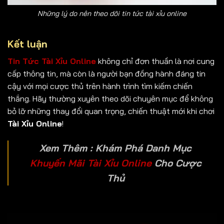
Những lý do nên theo dõi tin tức tài xỉu online
Kết luận
Tin Tức Tài Xỉu Online
không chỉ đơn thuần là nơi cung
cấp thông tin, mà còn là người bạn đồng hành đáng tin
cậy với mọi cược thủ trên hành trình tìm kiếm chiến
thắng. Hãy thường xuyên theo dõi chuyên mục để không
bỏ lỡ những thay đổi quan trọng, chiến thuật mới khi chơi
Tài Xỉu Online
!
Xem Thêm : Khám Phá Danh Mục
Khuyến Mãi Tài Xỉu Online
Cho Cược
Thủ