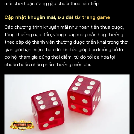
mới chơi hoặc đang gặp chuỗi thua liên tiếp.
Cập nhật khuyến mãi, ưu đãi từ trang game
Các chương trình khuyến mãi như hoàn tiền thua cược,
tặng thưởng nạp đầu, vòng quay may mắn hay thưởng
theo cấp độ thành viên thường được triển khai trong thời
gian giới hạn. Việc theo dõi tin tức giúp bạn không bỏ lỡ
cơ hội tham gia đúng thời điểm, từ đó tối đa hóa lợi
nhuận hoặc nhận phần thưởng miễn phí.