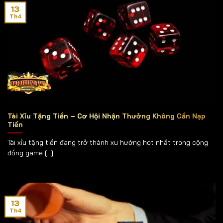
13
Th4
Tài Xỉu Tặng Tiền – Cơ Hội Nhận Thưởng Không Cần Nạp
Tiền
Tài xỉu tặng tiền đang trở thành xu hướng hot nhất trong cộng
đồng game [...]
13
Th4