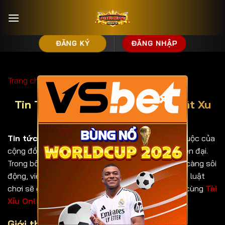
Bỏ
qua
nội
dung
ĐĂNG KÝ
ĐĂNG NHẬP
Trang chủ
-
Tin Tức Tài Xỉu Online
-
Trang 2
×
Tin Tức Tài Xỉu Online – Cập Nhật Xu
Hướng Và Bí Kíp Chơi
Tin tức tài xỉu Online
luôn là điểm đến quen thuộc của
cộng đồng yêu thích thể loại cá cược dân gian hiện đại.
Trong bối cảnh thị trường game đổi thưởng ngày càng sôi
động, việc cập nhật liên tục thông tin mới nhất về luật
chơi sẽ giúp anh em có trải nghiệm tốt nhất. Hãy cùng
Tài
Xỉu Online
tìm hiểu những tin tức mới nhất!
Giới thiệu tin tức tài xỉu online