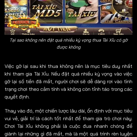
Tại sao không nên đặt quá nhiều kỳ vọng thua Tài Xỉu có gỡ
được không
Việc gỡ lại sau khi thua không nên là mục tiêu duy nhất
khi tham gia Tài Xỉu. Nếu đặt quá nhiều kỳ vọng vào việc
gỡ lại số tiền đã mất, người chơi sẽ dễ dàng rơi vào tình
trạng chơi theo cảm tính và không còn tỉnh táo trong các
quyết định.
Thay vào đó, một chiến lược lâu dài, ổn định với mục tiêu
vui vẻ, giải trí là cách tốt nhất để tham gia trò chơi này.
Chơi Tài Xỉu không phải là cuộc đua nhanh chóng để
giành lại những gì đã mất, mà là một quá trình rèn luyện