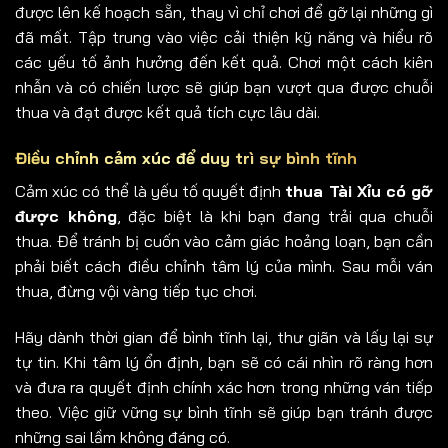
được lên kế hoạch sẵn, thay vì chỉ chơi để gỡ lại những gì
đã mất. Tập trung vào việc cải thiện kỹ năng và hiểu rõ
các yếu tố ảnh hưởng đến kết quả. Chơi một cách kiên
nhẫn và có chiến lược sẽ giúp bạn vượt qua được chuỗi
thua và đạt được kết quả tích cực lâu dài.
Điều chỉnh cảm xúc để duy trì sự bình tĩnh
Cảm xúc có thể là yếu tố quyết định
thua Tài Xỉu có gỡ
được không
, đặc biệt là khi bạn đang trải qua chuỗi
thua. Để tránh bị cuốn vào cảm giác hoảng loạn, bạn cần
phải biết cách điều chỉnh tâm lý của mình. Sau mỗi ván
thua, đừng vội vàng tiếp tục chơi.
Hãy dành thời gian để bình tĩnh lại, thư giãn và lấy lại sự
tự tin. Khi tâm lý ổn định, bạn sẽ có cái nhìn rõ ràng hơn
và đưa ra quyết định chính xác hơn trong những ván tiếp
theo. Việc giữ vững sự bình tĩnh sẽ giúp bạn tránh được
những sai lầm không đáng có.