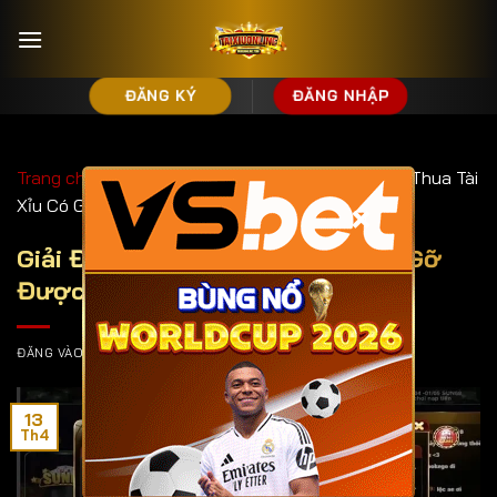
Bỏ
qua
nội
dung
ĐĂNG KÝ
ĐĂNG NHẬP
Trang chủ
-
Kinh nghiệm tài xỉu
-
Giải Đáp Vấn Đề Thua Tài
×
Xỉu Có Gỡ Được Không Cho Newbie
Giải Đáp Vấn Đề Thua Tài Xỉu Có Gỡ
Được Không Cho Newbie
ĐĂNG VÀO
13/04/2025
BỞI
TAIXIUONLINE TAIXIUONLINE
13
Th4