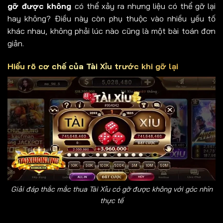
gỡ được không
có thể xảy ra nhưng liệu có thể gỡ lại
hay không? Điều này còn phụ thuộc vào nhiều yếu tố
khác nhau, không phải lúc nào cũng là một bài toán đơn
giản.
Hiểu rõ cơ chế của Tài Xỉu trước khi gỡ lại
Giải đáp thắc mắc thua Tài Xỉu có gỡ được không với góc nhìn
thực tế