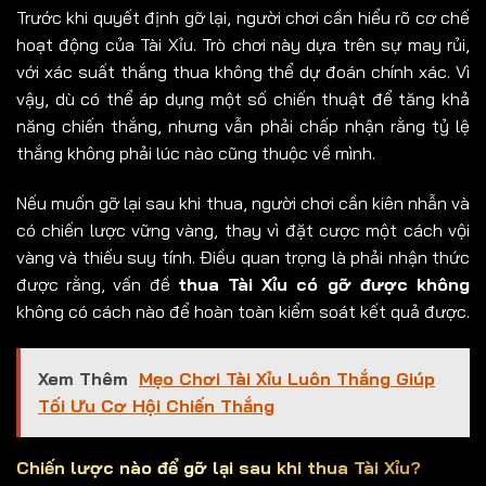
Trước khi quyết định gỡ lại, người chơi cần hiểu rõ cơ chế
hoạt động của Tài Xỉu. Trò chơi này dựa trên sự may rủi,
với xác suất thắng thua không thể dự đoán chính xác. Vì
vậy, dù có thể áp dụng một số chiến thuật để tăng khả
năng chiến thắng, nhưng vẫn phải chấp nhận rằng tỷ lệ
thắng không phải lúc nào cũng thuộc về mình.
Nếu muốn gỡ lại sau khi thua, người chơi cần kiên nhẫn và
có chiến lược vững vàng, thay vì đặt cược một cách vội
vàng và thiếu suy tính. Điều quan trọng là phải nhận thức
được rằng, vấn đề
thua Tài Xỉu có gỡ được không
không có cách nào để hoàn toàn kiểm soát kết quả được.
Xem Thêm
Mẹo Chơi Tài Xỉu Luôn Thắng Giúp
Tối Ưu Cơ Hội Chiến Thắng
Chiến lược nào để gỡ lại sau khi thua Tài Xỉu?