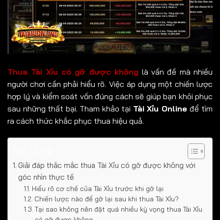
Thua Tài Xỉu có gỡ được không
là vấn đề mà nhiều
người chơi cần phải hiểu rõ. Việc áp dụng một chiến lược
hợp lý và kiểm soát vốn đúng cách sẽ giúp bạn khôi phục
sau những thất bại. Tham khảo tại
Tài Xỉu Online
để tìm
ra cách thức khắc phục thua hiệu quả.
Nội Dung
Giải đáp thắc mắc thua Tài Xỉu có gỡ được không với
góc nhìn thực tế
Hiểu rõ cơ chế của Tài Xỉu trước khi gỡ lại
Chiến lược nào để gỡ lại sau khi thua Tài Xỉu?
Tại sao không nên đặt quá nhiều kỳ vọng thua Tài Xỉu
có gỡ được không