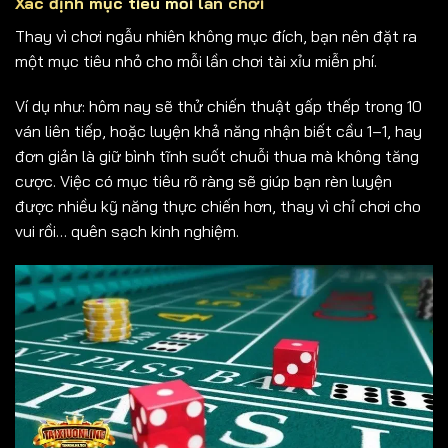
Xác định mục tiêu mỗi lần chơi
Thay vì chơi ngẫu nhiên không mục đích, bạn nên đặt ra
một mục tiêu nhỏ cho mỗi lần chơi tài xỉu miễn phí.
Ví dụ như: hôm nay sẽ thử chiến thuật gấp thếp trong 10
ván liên tiếp, hoặc luyện khả năng nhận biết cầu 1–1, hay
đơn giản là giữ bình tĩnh suốt chuỗi thua mà không tăng
cược. Việc có mục tiêu rõ ràng sẽ giúp bạn rèn luyện
được nhiều kỹ năng thực chiến hơn, thay vì chỉ chơi cho
vui rồi… quên sạch kinh nghiệm.