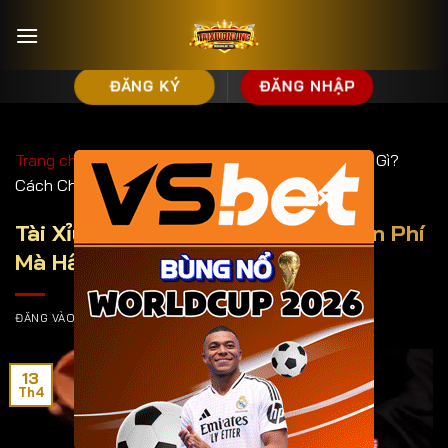
Bỏ
qua
nội
ĐĂNG KÝ
ĐĂNG NHẬP
dung
Trang chủ
-
Tin Tức Tài Xỉu Online
-
Tài Xỉu Free Là Gì?
×
Cách Chơi Miễn Phí Mà Hấp Dẫn Như Thật
Tài Xỉu Free Là Gì? Cách Chơi Miễn Phí
Mà Hấp Dẫn Như Thật
ĐĂNG VÀO
13/04/2025
BỞI
TAIXIUONLINE TAIXIUONLINE
13
Th4