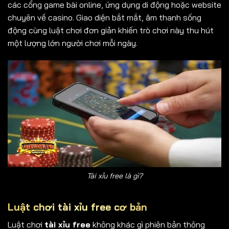
các cổng game bài online, ứng dụng di động hoặc website
chuyên về casino. Giao diện bắt mắt, âm thanh sống
động cùng luật chơi đơn giản khiến trò chơi này thu hút
một lượng lớn người chơi mỗi ngày.
Tài xỉu free là gì?
Luật chơi tài xỉu free cơ bản
Luật chơi
tài xỉu free
không khác gì phiên bản thông