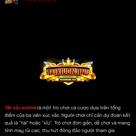
Tài xỉu online
là một trò chơi cá cược dựa trên tổng
điểm của ba viên xúc xắc. Người chơi chỉ cần dự đoán kết
quả là "tài" hoặc "xỉu". Trò chơi đơn giản, dễ chơi và mang
tính may rủi cao, thu hút đông đảo người tham gia.