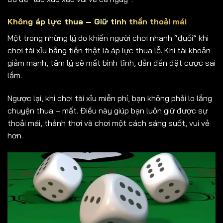
Không áp lực thua – Giữ tinh thần thoải mái
Một trong những lý do khiến người chơi nhanh “đuối” khi
chơi tài xỉu bằng tiền thật là áp lực thua lỗ. Khi tài khoản
giảm mạnh, tâm lý sẽ mất bình tĩnh, dẫn đến đặt cược sai
lầm.
Ngược lại, khi chơi tài xỉu miễn phí, bạn không phải lo lắng
chuyện thua – mất. Điều này giúp bạn luôn giữ được sự
thoải mái, thảnh thơi và chơi một cách sáng suốt, vui vẻ
hơn.