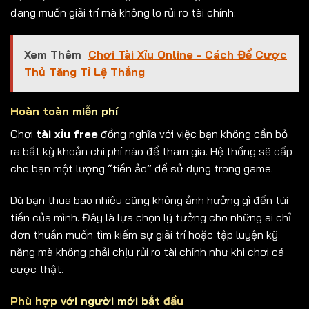
đang muốn giải trí mà không lo rủi ro tài chính:
Xem Thêm
Chơi Tài Xỉu Online - Cách Để Cược
Thủ Tăng Tỉ Lệ Thắng
Hoàn toàn miễn phí
Chơi
tài xỉu free
đồng nghĩa với việc bạn không cần bỏ
ra bất kỳ khoản chi phí nào để tham gia. Hệ thống sẽ cấp
cho bạn một lượng “tiền ảo” để sử dụng trong game.
Dù bạn thua bao nhiêu cũng không ảnh hưởng gì đến túi
tiền của mình. Đây là lựa chọn lý tưởng cho những ai chỉ
đơn thuần muốn tìm kiếm sự giải trí hoặc tập luyện kỹ
năng mà không phải chịu rủi ro tài chính như khi chơi cá
cược thật.
Phù hợp với người mới bắt đầu