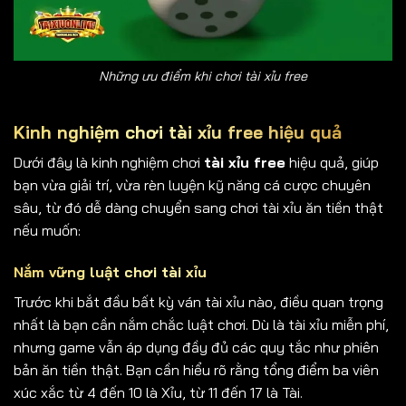
Những ưu điểm khi chơi tài xỉu free
Kinh nghiệm chơi tài xỉu free hiệu quả
Dưới đây là kinh nghiệm chơi
tài xỉu free
hiệu quả, giúp
bạn vừa giải trí, vừa rèn luyện kỹ năng cá cược chuyên
sâu, từ đó dễ dàng chuyển sang chơi tài xỉu ăn tiền thật
nếu muốn:
Nắm vững luật chơi tài xỉu
Trước khi bắt đầu bất kỳ ván tài xỉu nào, điều quan trọng
nhất là bạn cần nắm chắc luật chơi. Dù là tài xỉu miễn phí,
nhưng game vẫn áp dụng đầy đủ các quy tắc như phiên
bản ăn tiền thật. Bạn cần hiểu rõ rằng tổng điểm ba viên
xúc xắc từ 4 đến 10 là Xỉu, từ 11 đến 17 là Tài.