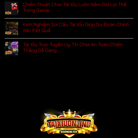
Chiến Thuật Chơi Tài Xỉu Luôn Nắm Giữ Lợi Thế
Trong Game
Kinh Nghiệm Soi Cầu Tài Xỉu Giúp Dự Đoán Chính
Xác Kết Quả
Tài Xỉu Trực Tuyến Uy Tín Chơi An Toàn Chiến
Thắng Dễ Dàng