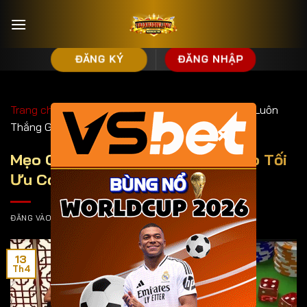
Bỏ
qua
nội
dung
ĐĂNG KÝ
ĐĂNG NHẬP
Trang chủ
-
Kinh nghiệm tài xỉu
-
Mẹo Chơi Tài Xỉu Luôn
×
Thắng Giúp Tối Ưu Cơ Hội Chiến Thắng
Mẹo Chơi Tài Xỉu Luôn Thắng Giúp Tối
Ưu Cơ Hội Chiến Thắng
ĐĂNG VÀO
13/04/2025
BỞI
TAIXIUONLINE TAIXIUONLINE
13
Th4