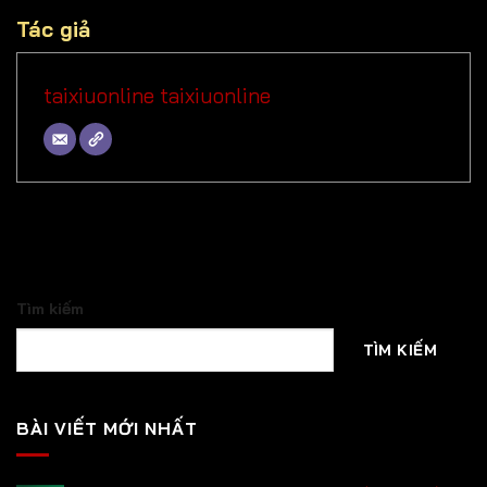
Tác giả
taixiuonline taixiuonline
Tìm kiếm
TÌM KIẾM
BÀI VIẾT MỚI NHẤT