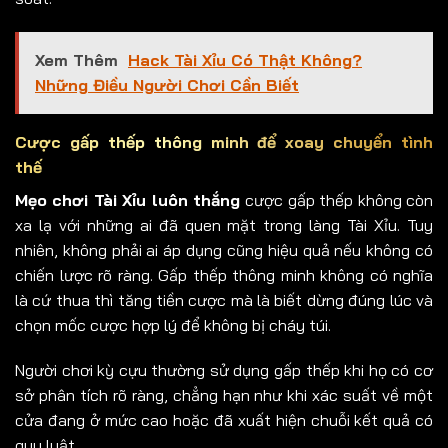
Xem Thêm
Hack Tài Xỉu Có Thật Không?
Những Điều Người Chơi Cần Biết
Cược gấp thếp thông minh để xoay chuyển tình
thế
Mẹo chơi Tài Xỉu luôn thắng
cược gấp thếp không còn
xa lạ với những ai đã quen mặt trong làng Tài Xỉu. Tuy
nhiên, không phải ai áp dụng cũng hiệu quả nếu không có
chiến lược rõ ràng. Gấp thếp thông minh không có nghĩa
là cứ thua thì tăng tiền cược mà là biết dừng đúng lúc và
chọn mốc cược hợp lý để không bị cháy túi.
Người chơi kỳ cựu thường sử dụng gấp thếp khi họ có cơ
sở phân tích rõ ràng, chẳng hạn như khi xác suất về một
cửa đang ở mức cao hoặc đã xuất hiện chuỗi kết quả có
quy luật.