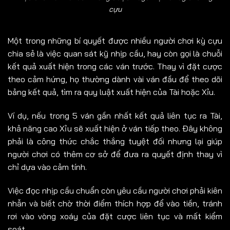
cựu
Một trong những bí quyết được nhiều người chơi kỳ cựu
chia sẻ là việc quan sát kỹ nhịp cầu, hay còn gọi là chuỗi
kết quả xuất hiện trong các ván trước. Thay vì đặt cược
theo cảm hứng, họ thường dành vài ván đầu để theo dõi
bảng kết quả, tìm ra quy luật xuất hiện của Tài hoặc Xỉu.
Ví dụ, nếu trong 5 ván gần nhất kết quả liên tục ra Tài,
khả năng cao Xỉu sẽ xuất hiện ở ván tiếp theo. Đây không
phải là công thức chắc thắng tuyệt đối nhưng lại giúp
người chơi có thêm cơ sở để đưa ra quyết định thay vì
chỉ dựa vào cảm tính.
Việc đọc nhịp cầu chuẩn còn yêu cầu người chơi phải kiên
nhẫn và biết chờ thời điểm thích hợp để vào tiền, tránh
rơi vào vòng xoáy của đặt cược liên tục và mất kiểm
soát.