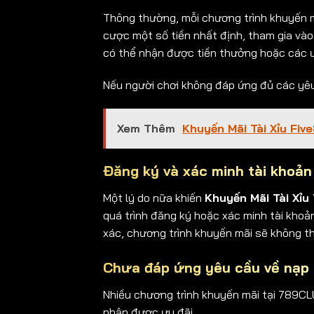
Thông thường, mỗi chương trình khuyến m
cược một số tiền nhất định, tham gia và
có thể nhận được tiền thưởng hoặc các 
Nếu người chơi không đáp ứng đủ các yê
Xem Thêm
Khuyến Mãi Tài Xỉu Fi
Đăng ký và xác minh tài khoản
Một lý do nữa khiến
Khuyến Mãi Tài Xỉ
quá trình đăng ký hoặc xác minh tài khoả
xác, chương trình khuyến mãi sẽ không t
Chưa đáp ứng yêu cầu về nạp 
Nhiều chương trình khuyến mãi tại 789CLU
nhận được ưu đãi.