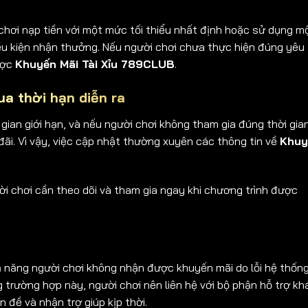
hơi nạp tiền với một mức tối thiểu nhất định hoặc sử dụng m
u kiện nhận thưởng. Nếu người chơi chưa thực hiện đúng yêu
ược
Khuyến Mãi Tài Xỉu 789CLUB
.
a thời hạn diễn ra
gian giới hạn, và nếu người chơi không tham gia đúng thời gia
ãi. Vì vậy, việc cập nhật thường xuyên các thông tin về
Khuy
ời chơi cần theo dõi và tham gia ngay khi chương trình được
ả năng người chơi không nhận được khuyến mãi do lỗi hệ thốn
g trường hợp này, người chơi nên liên hệ với bộ phận hỗ trợ k
đề và nhận trợ giúp kịp thời.