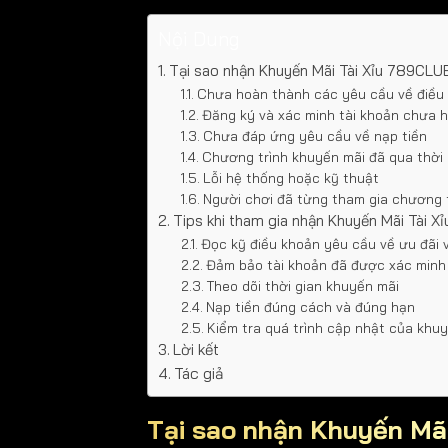
Nội Dung
Tại sao nhận Khuyến Mãi Tài Xỉu 789CL
Chưa hoàn thành các yêu cầu về điều
Đăng ký và xác minh tài khoản chưa h
Chưa đáp ứng yêu cầu về nạp tiền
Chương trình khuyến mãi đã qua thời 
Lỗi hệ thống hoặc kỹ thuật
Người chơi đã từng tham gia chương 
Tips khi tham gia nhận Khuyến Mãi Tài 
Đọc kỹ điều khoản yêu cầu về ưu đãi 
Đảm bảo tài khoản đã được xác minh
Theo dõi thời gian khuyến mãi
Nạp tiền đúng cách và đúng hạn
Kiểm tra quá trình cập nhật của khu
Lời kết
Tác giả
Tại sao nhận Khuyến Mã