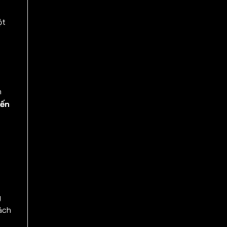
ột
n
ến
g
hách