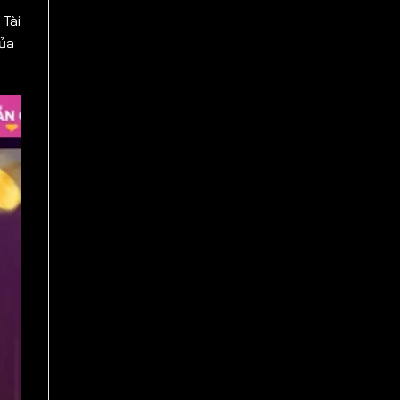
. Tài
của