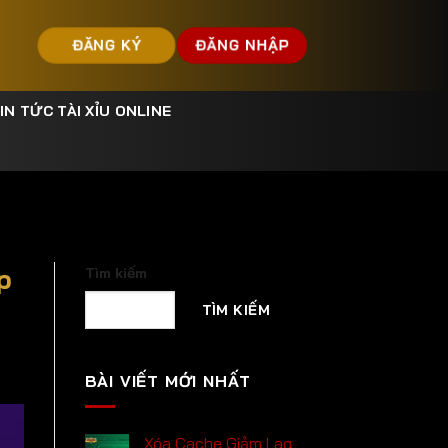
ĐĂNG KÝ
ĐĂNG NHẬP
IN TỨC TÀI XỈU ONLINE
p
Tìm kiếm
TÌM KIẾM
BÀI VIẾT MỚI NHẤT
Xóa Cache Giảm Lag