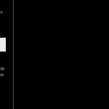
hi
tất
ính