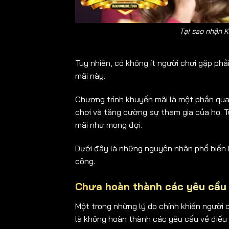
Tại sao nhận 
Tuy nhiên, có không ít người chơi gặp ph
mãi này.
Chương trình khuyến mãi là một phần qua
chơi và tăng cường sự tham gia của họ. 
mãi như mong đợi.
Dưới đây là những nguyên nhân phổ biến 
công.
Chưa hoàn thành các yêu cầu 
Một trong những lý do chính khiến người
là không hoàn thành các yêu cầu về điều