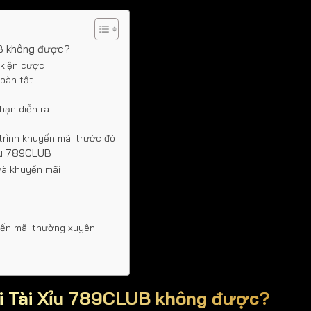
UB không được?
 kiện cược
oàn tất
hạn diễn ra
trình khuyến mãi trước đó
Xỉu 789CLUB
và khuyến mãi
yến mãi thường xuyên
i Tài Xỉu 789CLUB không được?