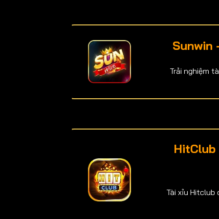
Sunwin 
Trải nghiệm tà
HitClub
Tài xỉu Hitclub