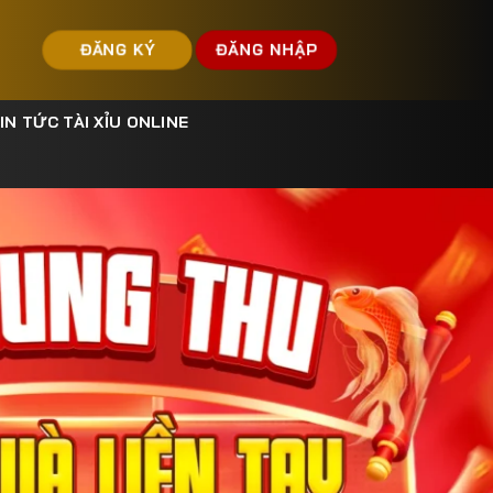
ĐĂNG KÝ
ĐĂNG NHẬP
IN TỨC TÀI XỈU ONLINE