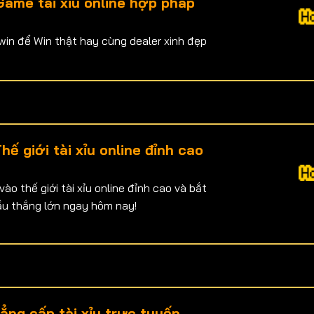
Game tài xỉu online hợp pháp
ywin để Win thật hay cùng dealer xinh đẹp
hế giới tài xỉu online đỉnh cao
ào thế giới tài xỉu online đỉnh cao và bắt
u thắng lớn ngay hôm nay!
ẳng cấp tài xỉu trực tuyến