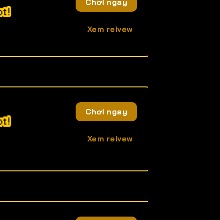
Chơi ngay
Xem reivew
Chơi ngay
Xem reivew