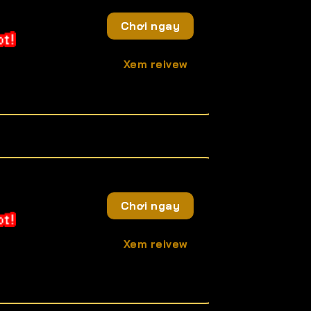
Chơi ngay
Xem reivew
Chơi ngay
Xem reivew