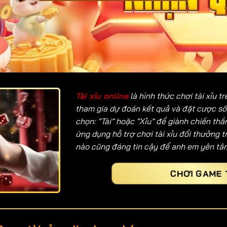
Tài xỉu online
là hình thức chơi tài xỉu t
tham gia dự đoán kết quả và đặt cược số
chọn: “Tài” hoặc “Xỉu” để giành chiến thắ
ứng dụng hỗ trợ chơi tài xỉu đổi thưởng t
nào cũng đáng tin cậy để anh em yên tâm
CHƠI GAME T