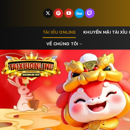
Bỏ
qua
nội
dung
TÀI XỈU ONLINE
KHUYẾN MÃI TÀI XỈU
VỀ CHÚNG TÔI