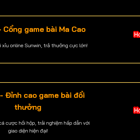
- Cổng game bài Ma Cao
i xỉu online Sunwin, trả thưởng cực lớn!
 - Đỉnh cao game bài đổi
thưởng
 cá cược hồi hộp, trải nghiệm hấp dẫn với
giao diện hiện đại!