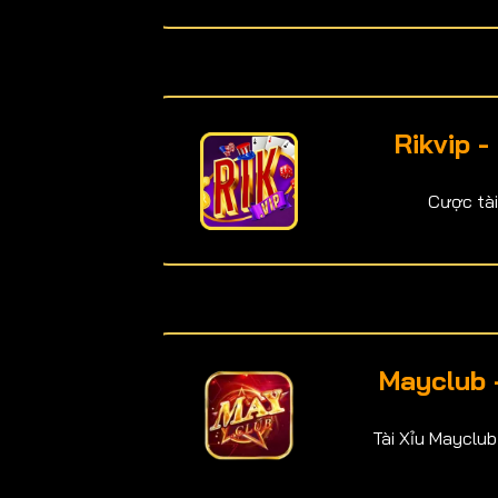
Rikvip 
Cược tài
Mayclub
Tài Xỉu Mayclub