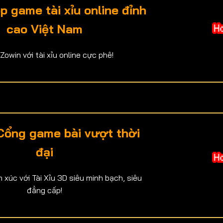
p game tài xỉu online đỉnh
cao Việt Nam
í Zowin với tài xỉu online cực phê!
Cổng game bài vượt thời
đại
xúc với Tài Xỉu 3D siêu minh bạch, siêu
đẳng cấp!