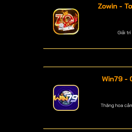
Zowin - To
Giải tr
Win79 - 
Thăng hoa cảm 