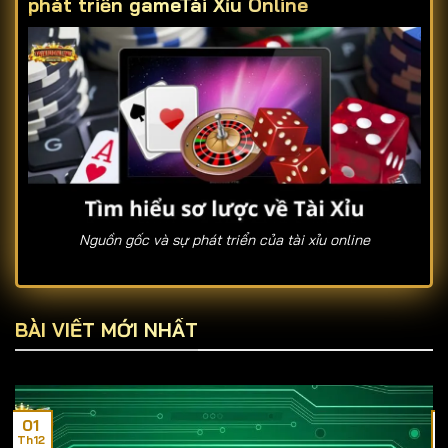
phát triển game
Tài Xỉu Online
Nguồn gốc và sự phát triển của tài xỉu online
Tài xỉu là trò chơi dân gian có nguồn gốc từ Trung
Quốc, xuất hiện cách đây hàng trăm năm với cách
BÀI VIẾT MỚI NHẤT
chơi đơn giản nhưng đầy kịch tính. Khi du nhập vào
Việt Nam, tài xỉu nhanh chóng trở thành món ăn tinh
thần quen thuộc trong những dịp lễ hội, tụ họp bạn bè.
01
Ngày nay, nhờ sự phát triển của công nghệ,
tài xỉu
Th12
T