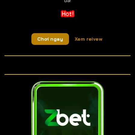
đã!
Chơi ngay
Xem reivew