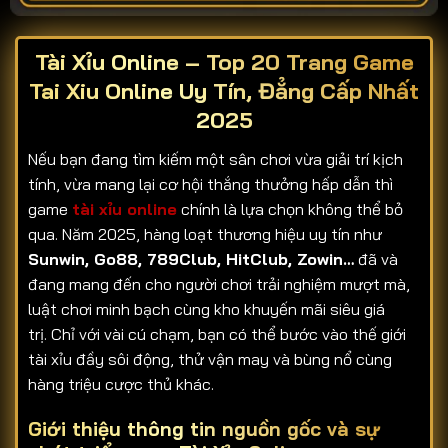
Tài Xỉu Online – Top 20 Trang Game
Tai Xiu Online Uy Tín, Đẳng Cấp Nhất
2025
Nếu bạn đang tìm kiếm một sân chơi vừa giải trí kịch
tính, vừa mang lại cơ hội thắng thưởng hấp dẫn thì
game
tài xỉu online
chính là lựa chọn không thể bỏ
qua. Năm 2025, hàng loạt thương hiệu uy tín như
Sunwin, Go88, 789Club, HitClub, Zowin…
đã và
đang mang đến cho người chơi trải nghiệm mượt mà,
luật chơi minh bạch cùng kho khuyến mãi siêu giá
trị. Chỉ với vài cú chạm, bạn có thể bước vào thế giới
tài xỉu đầy sôi động, thử vận may và bùng nổ cùng
hàng triệu cược thủ khác.
Giới thiệu thông tin nguồn gốc và sự