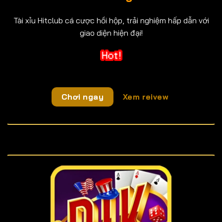
Tài xỉu Hitclub cá cược hồi hộp, trải nghiệm hấp dẫn với
giao diện hiện đại!
Chơi ngay
Xem reivew