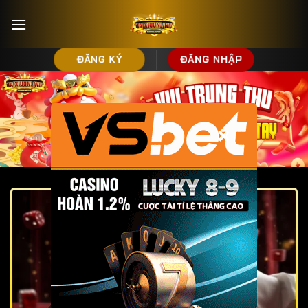
Bỏ
qua
nội
dung
ĐĂNG KÝ
ĐĂNG NHẬP
×