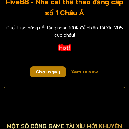
Five88 - Nhà cái thể thao đẳng cấp
số 1 Châu Á
Cuối tuần bùng nổ: tặng ngay 100K để chiến Tài Xỉu MD5
cực cháy!
Chơi ngay
Xem reivew
MỘT SỐ CỔNG GAME TÀI XỈU MỚI KHUYẾN