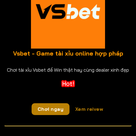
Vsbet - Game tài xỉu online hợp pháp
Chơi tài xỉu Vsbet để Win thật hay cùng dealer xinh đẹp
Chơi ngay
Xem reivew