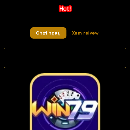
Chơi ngay
Xem reivew