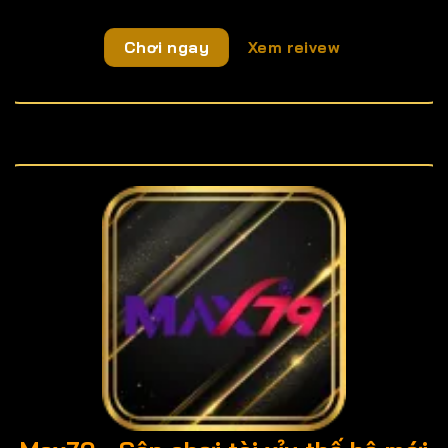
Chơi ngay
Xem reivew