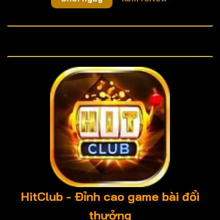
HitClub - Đỉnh cao game bài đổi
thưởng