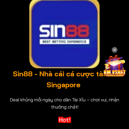
✕
Sin88 - Nhà cái cá cược tài xỉu
Singapore
Deal khủng mỗi ngày cho dân Tài Xỉu – chơi vui, nhận
thưởng chất!