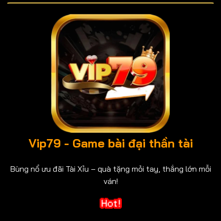
Vip79 - Game bài đại thần tài
Bùng nổ ưu đãi Tài Xỉu – quà tặng mỏi tay, thắng lớn mỗi
ván!