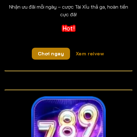
Nhận ưu đãi mỗi ngày – cược Tài Xỉu thả ga, hoàn tiền
cực đã!
Chơi ngay
Xem reivew