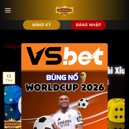
Bỏ
qua
nội
ĐĂNG KÝ
ĐĂNG NHẬP
dung
Trang chủ
-
Archives for Minh Huy
×
13
Th4