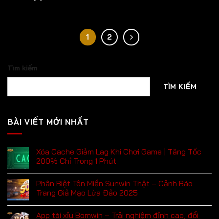
1
2
Tìm kiếm
TÌM KIẾM
BÀI VIẾT MỚI NHẤT
Xóa Cache Giảm Lag Khi Chơi Game | Tăng Tốc
200% Chỉ Trong 1 Phút
Phân Biệt Tên Miền Sunwin Thật – Cảnh Báo
Trang Giả Mạo Lừa Đảo 2025
App tài xỉu Bomwin – Trải nghiệm đỉnh cao, đổi