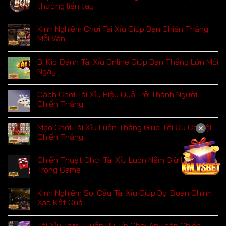
thưởng liền tay
Kinh Nghiệm Chơi Tài Xỉu Giúp Bạn Chiến Thắng
Mỗi Ván
Bí Kíp Đánh Tài Xỉu Online Giúp Bạn Thắng Lớn Mỗi
Ngày
Cách Chơi Tài Xỉu Hiệu Quả Trở Thành Người
Chiến Thắng
Mẹo Chơi Tài Xỉu Luôn Thắng Giúp Tối Ưu Cơ Hội
✕
Chiến Thắng
Chiến Thuật Chơi Tài Xỉu Luôn Nắm Giữ Lợi Thế
Trong Game
Kinh Nghiệm Soi Cầu Tài Xỉu Giúp Dự Đoán Chính
Xác Kết Quả
Tài Xỉu Trực Tuyến Uy Tín Chơi An Toàn Chiến