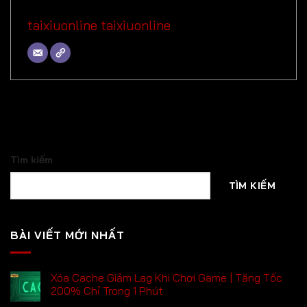
taixiuonline taixiuonline
Tìm kiếm
TÌM KIẾM
BÀI VIẾT MỚI NHẤT
Xóa Cache Giảm Lag Khi Chơi Game | Tăng Tốc
200% Chỉ Trong 1 Phút