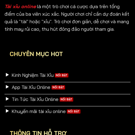
Tài xỉu online
là một trò chơi cá cược dựa trên tổng
điểm của ba viên xúc xắc. Người chơi chỉ cần dự đoán kết
quả là "tài" hoặc "xỉu". Trò chơi đơn giản, dễ chơi và mang
tính may rủi cao, thu hút đông đảo người tham gia.
CHUYÊN MỤC HOT
Kinh Nghiệm Tài Xỉu
App Tài Xỉu Online
Tin Tức Tài Xỉu Online
Khuyến mãi tài xỉu online
THÔNG TIN HỖ TRỢ