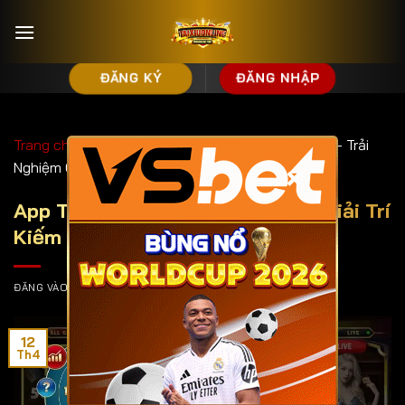
Bỏ
qua
nội
dung
ĐĂNG KÝ
ĐĂNG NHẬP
Trang chủ
-
App Tài Xỉu Online
-
App Tài Xỉu Go88 – Trải
×
Nghiệm Giải Trí Kiếm Tiền Cực Dễ
App Tài Xỉu Go88 – Trải Nghiệm Giải Trí
Kiếm Tiền Cực Dễ
ĐĂNG VÀO
12/04/2025
BỞI
TAIXIUONLINE TAIXIUONLINE
12
Th4