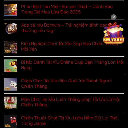
Phân Biệt Tên Miền Sunwin Thật – Cảnh Báo
Trang Giả Mạo Lừa Đảo 2025
✕
App tài xỉu Bomwin – Trải nghiệm đỉnh cao, đổi
thưởng liền tay
Kinh Nghiệm Chơi Tài Xỉu Giúp Bạn Chiến Thắng
Mỗi Ván
Bí Kíp Đánh Tài Xỉu Online Giúp Bạn Thắng Lớn Mỗi
Ngày
Cách Chơi Tài Xỉu Hiệu Quả Trở Thành Người
Chiến Thắng
Mẹo Chơi Tài Xỉu Luôn Thắng Giúp Tối Ưu Cơ Hội
Chiến Thắng
Chiến Thuật Chơi Tài Xỉu Luôn Nắm Giữ Lợi Thế
Trong Game