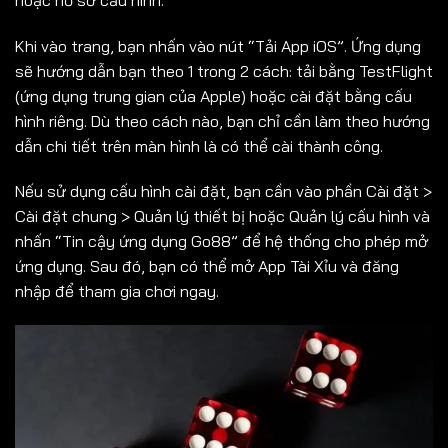
Khi vào trang, bạn nhấn vào nút “Tải App iOS”. Ứng dụng
sẽ hướng dẫn bạn theo 1 trong 2 cách: tải bằng TestFlight
(ứng dụng trung gian của Apple) hoặc cài đặt bằng cấu
hình riêng. Dù theo cách nào, bạn chỉ cần làm theo hướng
dẫn chi tiết trên màn hình là có thể cài thành công.
Nếu sử dụng cấu hình cài đặt, bạn cần vào phần Cài đặt >
Cài đặt chung > Quản lý thiết bị hoặc Quản lý cấu hình và
nhấn “Tin cậy ứng dụng Go88” để hệ thống cho phép mở
ứng dụng. Sau đó, bạn có thể mở App Tài Xỉu và đăng
nhập để tham gia chơi ngay.