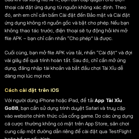
thoại cài đặt ứng dụng từ nguồn không xác định. Theo
đó, anh em chỉ cần bấm Cài đặt đến Bảo mật và Cài đặt
ứng dụng không rõ nguồn gốc và bật cho phép. Nếu bạn
không thao tác trước, điện thoại sẽ tự động hỏi khi mở
file APK – bạn chỉ cần nhấn “Cho phép” là được.
Cuối cùng, bạn mở file APK vừa tải, nhấn “Cài đặt” và đợi
vài giây để quá trình hoàn tất. Sau đó, chỉ cần mở ứng
dụng, đăng nhập tài khoản và bắt đầu chơi Tài Xỉu dễ
dàng mọi lúc mọi nơi.
Cách cài đặt trên iOS
Với người dùng iPhone hoặc iPad, để tải
App Tài Xỉu
Go88
, bạn cần sử dụng trình duyệt Safari và truy cập
vào website chính thức của cổng game. Do các ứng dụng
cá cược thường không có mặt trên App Store, sân chơi
cung cấp một đường dẫn riêng để cài đặt qua TestFlight
hoặc hồ sơ cấu hình.