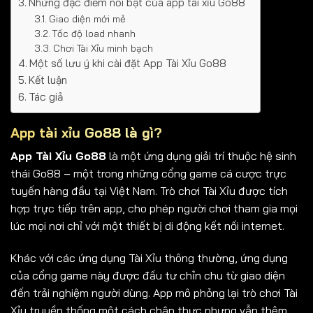
Những đặc điểm nổi bật của app tài xỉu Go88
Giao diện mới mẻ
Tốc độ load nhanh
Chơi Tài Xỉu minh bạch
Một số lưu ý khi cài đặt App Tài Xỉu Go88
Kết luận
Tác giả
App tài xỉu Go88 là gì?
App Tài Xỉu Go88
là một ứng dụng giải trí thuộc hệ sinh
thái Go88 – một trong những cổng game cá cược trực
tuyến hàng đầu tại Việt Nam. Trò chơi Tài Xỉu được tích
hợp trực tiếp trên app, cho phép người chơi tham gia mọi
lúc mọi nơi chỉ với một thiết bị di động kết nối internet.
Khác với các ứng dụng Tài Xỉu thông thường, ứng dụng
của cổng game này được đầu tư chỉn chu từ giao diện
đến trải nghiệm người dùng. App mô phỏng lại trò chơi Tài
Xỉu truyền thống một cách chân thực nhưng vẫn thêm